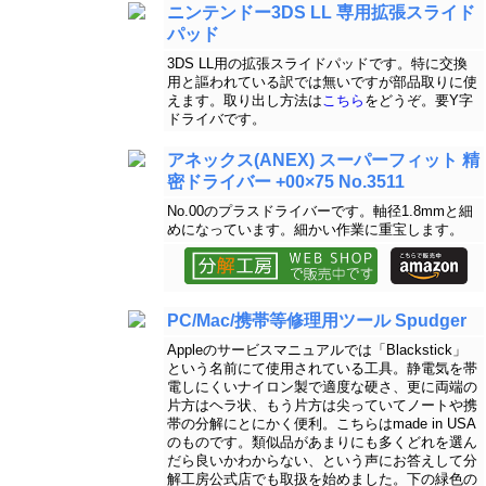
ニンテンドー3DS LL 専用拡張スライド
パッド
3DS LL用の拡張スライドパッドです。特に交換
用と謳われている訳では無いですが部品取りに使
えます。取り出し方法は
こちら
をどうぞ。要Y字
ドライバです。
アネックス(ANEX) スーパーフィット 精
密ドライバー +00×75 No.3511
No.00のプラスドライバーです。軸径1.8mmと細
めになっています。細かい作業に重宝します。
PC/Mac/携帯等修理用ツール Spudger
Appleのサービスマニュアルでは「Blackstick」
という名前にて使用されている工具。静電気を帯
電しにくいナイロン製で適度な硬さ、更に両端の
片方はヘラ状、もう片方は尖っていてノートや携
帯の分解にとにかく便利。こちらはmade in USA
のものです。類似品があまりにも多くどれを選ん
だら良いかわからない、という声にお答えして分
解工房公式店でも取扱を始めました。下の緑色の