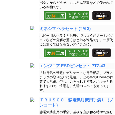
ボタンからどうぞ。もちろん記事などで使われて
いる本物です。
ミネシマ ヘラセット (TM-3)
ホビー用のヘラ？とお思いでしょうがノートパソ
コンなどの分解が驚くほど捗る逸品です。一度使
えば無くてはならないアイテムに。
エンジニア ESDピンセット PTZ-43
「静電気の帯電にデリケートな電子部品、プラス
チックの取り扱いに最適。」との事でiPhoneの作
業で大活躍。但し、力を入れすぎるとポキッと折
れますのでご注意を。先端のスペアも売ってま
す。
ＴＲＵＳＣＯ 静電気対策用手袋Ｌ（ノ
ンコート）
静電気防止用の手袋。基板を直接触る時や乾燥し