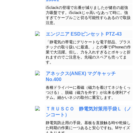
iSclackの登場で出番が減りましたが健在の超強
力吸盤です。iSclackじゃ高いなあって時に。強
すぎてケーブルごと切る可能性すらあるので取扱
注意。
エンジニア ESDピンセット PTZ-43
「静電気の帯電にデリケートな電子部品、プラス
チックの取り扱いに最適。」との事でiPhoneの作
業で大活躍。但し、力を入れすぎるとポキッと折
れますのでご注意を。先端のスペアも売ってま
す。
アネックス(ANEX) マグキャッチ
No.400
各種ドライバーに着磁（磁力を着けてネジをくっ
つける）、脱磁（磁力を外す）が出来る便利アイ
テム。細かいネジの取付に重宝します。
ＴＲＵＳＣＯ 静電気対策用手袋Ｌ（ノ
ンコート）
静電気防止用の手袋。基板を直接触る時や乾燥し
た時期の作業に一つあると安心ですね。Mサイズ
もあります。