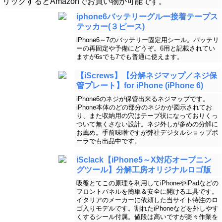
リックするとAmazonでお買い物が可能です。
iphone6バッテリーグルー接着テープス
テッカー(３ピース)
iPhone6～7のバッテリー固定用シール。バッテリ
ーの再固定や予備にどうぞ。6用と記載されてい
ますが6sでも7でも普通に使えます。
【iScrews】【分解ネジマップ／ネジ保
管プレート】for iPhone (iPhone 6)
iPhone6のネジが保管出来るネジマップです。
iPhone本体のどの部分のネジかが図示されてお
り、また収納用の穴はテープ状になっておりくっ
ついて無くさない設計。ネジ外しが多めの分解に
お薦め。手前味噌ですが弊社デジタルショップボ
ーラでも出品中です。
iSclack【iPhone5～X対応オープニン
グツール】分解工房オリジナルロゴ版
吸盤とてこの原理を利用してiPhoneやiPadなどの
フロントパネルを簡単＆安全に開ける工具です。
イタリアのメーカーに依頼した当サイト特注のロ
ゴ入りモデルです。割れたiPhoneなどを外しやす
くするシール付属。値段は高いですが楽々作業を