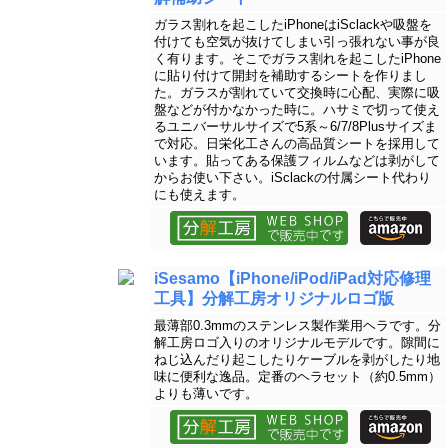
ガラス割れを起こしたiPhoneはiSclackや吸盤を
付けても空気が抜けてしまい引っ張れない事が良
く有ります。そこでガラス割れを起こしたiPhone
に貼り付けて開封を補助するシートを作りまし
た。ガラスが割れていて交換時に心配、実際に吸
盤などが付かなかった時に。ハサミで切って使え
るユニバーサルサイズで5系～6/7/8Plusサイズま
で対応。日栄化工さんの高品質シートを採用して
います。貼ってある保護フィルムなどは剥がして
からお使い下さい。iSclackの付属シート代わり
にも使えます。
iSesamo【iPhone/iPod/iPad対応修理
工具】分解工房オリジナルロゴ版
最薄部0.3mmのステンレス製作業用ヘラです。分
解工房ロゴ入りのオリジナルモデルです。隙間に
ねじ込んだり起こしたりケーブルを剥がしたり地
味に便利な逸品。定番のヘラセット（約0.5mm）
よりも薄いです。