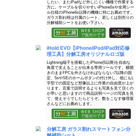
したい、またiPadなど外しにくい機種で作業する
方に。ケーブルを切りやすいiPhone5sや全周シー
ル仕様のiPhone6s以降の機種に特にお薦めです。
ガラス割れ時は付属のシート、若しくは別売りの
分解補助シートをお使い下さい。
iHold EVO【iPhone/iPod/iPad対応修
理工具】分解工房オリジナルロゴ版
Lightning端子を搭載したiPhone(5以降)を自由な
角度で支えることが出来る専用ツールです。横開
きのままFPCを外さなければならない7以降の固
定、5sやSEのホームボタンの付け外し、他にもL
字型での固定など想像以上に作業の自由度が上が
ります。言葉で説明するよりも写真を見て頂くの
が早いと思いますので商品説明ページの写真を見
て、使えそうでしたらどうぞ。数をこなす修理屋
さんなどにお薦めします。
分解工房 ガラス割れスマートフォン分
解補助シート