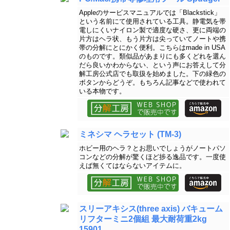
Appleのサービスマニュアルでは「Blackstick」
という名前にて使用されている工具。静電気を帯
電しにくいナイロン製で適度な硬さ、更に両端の
片方はヘラ状、もう片方は尖っていてノートや携
帯の分解にとにかく便利。こちらはmade in USA
のものです。類似品があまりにも多くどれを選ん
だら良いかわからない、という声にお答えして分
解工房公式店でも取扱を始めました。下の緑色の
ボタンからどうぞ。もちろん記事などで使われて
いる本物です。
ミネシマ ヘラセット (TM-3)
ホビー用のヘラ？とお思いでしょうがノートパソ
コンなどの分解が驚くほど捗る逸品です。一度使
えば無くてはならないアイテムに。
スリーアキシス(three axis) バキューム
リフターミニ2個組 最大耐荷重2kg
15901