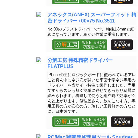
アネックス(ANEX) スーパーフィット 精
密ドライバー +00×75 No.3511
No.00のプラスドライバーです。軸径1.8mmと細
めになっています。細かい作業に重宝します。
分解工房 特殊精密ドライバー
FLATPLUS
iPhoneの主にロジックボードに使われているアレ
こと真ん中にネジ穴が開いた平面十字ネジ専用の
ドライバーを当サイト特注で製作しました。専用
ですからズレも無く簡単に廻せてきっちり綺麗に
締められます。着磁して使うと組立時の効率がぐ
んと上がります。修理屋さん、数をこなす方、専
用工具の方が安心の方、珍しい工具好きの方など
に。日本製です。
PC/Mac/携帯等修理用ツール Spudger