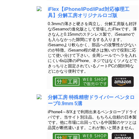
iFlex【iPhone/iPod/iPad対応修理工
具】分解工房オリジナルロゴ版
0.3mmの薄さと硬さを両立し、分解工房版も好評
なiSesamoの進化版として登場したiFlexです。薄
さなんと0.15mmのステンレス製で、iSesamoで
も入らなかった隙間にするする入ります。
iSesamoより軟らかく、部品への攻撃性が少ない
のが特徴。iSesamo程の硬さは無いので役割に応
じて使い分けて下さい。全周シールでヘラを入れ
にくい6s以降のiPhone、ネジではなくツメなどで
きっちりと固定されているノートPCの開封時な
どにかなり便利です。
分解工房 特殊精密ドライバー ペンタロ
ーブ0.9mm 5溝
iPhone4～8/Xまで利用出来るペンタローブドライ
バです。当サイト別注品。もちろん信頼の日本製
です。他に市場に出回っている中国製のヤツとは
品質が断然違います。これが無いと開きません。