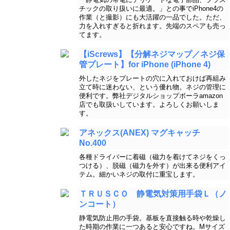
チックの取り扱いに最適。」との事でiPhone4の
作業（と撮影）にも大活躍の一品でした。ただ、
力を入れすぎると折れます。先端のスペアも売っ
てます。
【iScrews】【分解ネジマップ／ネジ保
管プレート】for iPhone (iPhone 4)
外したネジをプレートの穴に入れておけば再組み
立て時に迷わない、という優れ物。ネジの管理に
便利です。弊社デジタルショップボーラamazon
店でも取扱いしています。よろしくお願いしま
す。
アネックス(ANEX) マグキャッチ
No.400
各種ドライバーに着磁（磁力を着けてネジをくっ
つける）、脱磁（磁力を外す）が出来る便利アイ
テム。細かいネジの取付に重宝します。
ＴＲＵＳＣＯ 静電気対策用手袋Ｌ（ノ
ンコート）
静電気防止用の手袋。基板を直接触る時や乾燥し
た時期の作業に一つあると安心ですね。Mサイズ