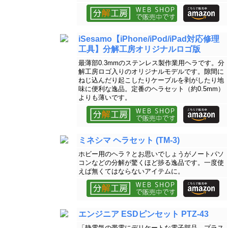
iSesamo【iPhone/iPod/iPad対応修理
工具】分解工房オリジナルロゴ版
最薄部0.3mmのステンレス製作業用ヘラです。分
解工房ロゴ入りのオリジナルモデルです。隙間に
ねじ込んだり起こしたりケーブルを剥がしたり地
味に便利な逸品。定番のヘラセット（約0.5mm）
よりも薄いです。
ミネシマ ヘラセット (TM-3)
ホビー用のヘラ？とお思いでしょうがノートパソ
コンなどの分解が驚くほど捗る逸品です。一度使
えば無くてはならないアイテムに。
エンジニア ESDピンセット PTZ-43
「静電気の帯電にデリケートな電子部品、プラス