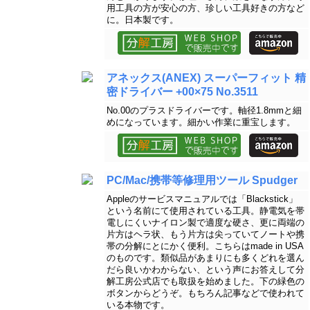
用工具の方が安心の方、珍しい工具好きの方など
に。日本製です。
アネックス(ANEX) スーパーフィット 精
密ドライバー +00×75 No.3511
No.00のプラスドライバーです。軸径1.8mmと細
めになっています。細かい作業に重宝します。
PC/Mac/携帯等修理用ツール Spudger
Appleのサービスマニュアルでは「Blackstick」
という名前にて使用されている工具。静電気を帯
電しにくいナイロン製で適度な硬さ、更に両端の
片方はヘラ状、もう片方は尖っていてノートや携
帯の分解にとにかく便利。こちらはmade in USA
のものです。類似品があまりにも多くどれを選ん
だら良いかわからない、という声にお答えして分
解工房公式店でも取扱を始めました。下の緑色の
ボタンからどうぞ。もちろん記事などで使われて
いる本物です。