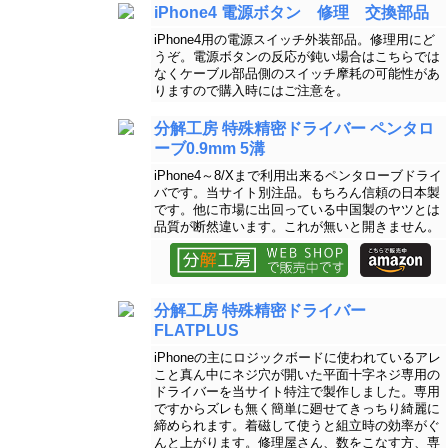
iPhone4 電源ボタン 修理 交換部品
iPhone4用の電源スイッチ外装部品。修理用にど
うぞ。電源ボタンの反応が鈍い場合はこちらでは
なくケーブル部品側のスイッチ摩耗の可能性があ
りますので購入時にはご注意を。
分解工房 特殊精密ドライバー ペンタロ
ーブ0.9mm 5溝
iPhone4～8/Xまで利用出来るペンタローブドライ
バです。当サイト別注品。もちろん信頼の日本製
です。他に市場に出回っている中国製のヤツとは
品質が断然違います。これが無いと開きません。
分解工房 特殊精密ドライバー
FLATPLUS
iPhoneの主にロジックボードに使われているアレ
こと真ん中にネジ穴が開いた平面十字ネジ専用の
ドライバーを当サイト特注で製作しました。専用
ですからズレも無く簡単に廻せてきっちり綺麗に
締められます。着磁して使うと組立時の効率がぐ
んと上がります。修理屋さん、数をこなす方、専