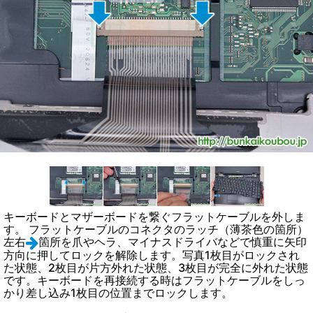
キーボードとマザーボードを繋ぐフラットケーブルを外しま
す。 フラットケーブルのコネクタのラッチ（薄茶色の箇所）
左右
箇所を爪やヘラ、マイナスドライバなどで慎重に矢印
方向に押してロックを解除します。写真1枚目がロックされ
た状態、2枚目が片方外れた状態、3枚目が完全に外れた状態
です。キーボードを再接続する時はフラットケーブルをしっ
かり差し込み1枚目の位置までロックします。