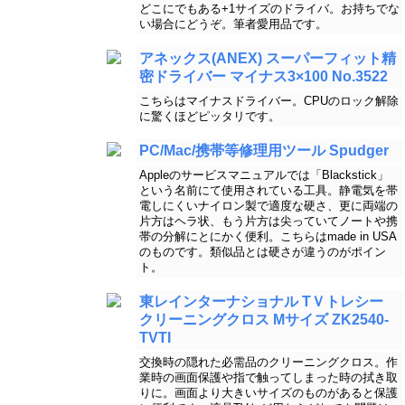
どこにでもある+1サイズのドライバ。お持ちでな
い場合にどうぞ。筆者愛用品です。
アネックス(ANEX) スーパーフィット精
密ドライバー マイナス3×100 No.3522
こちらはマイナスドライバー。CPUのロック解除
に驚くほどピッタリです。
PC/Mac/携帯等修理用ツール Spudger
Appleのサービスマニュアルでは「Blackstick」
という名前にて使用されている工具。静電気を帯
電しにくいナイロン製で適度な硬さ、更に両端の
片方はヘラ状、もう片方は尖っていてノートや携
帯の分解にとにかく便利。こちらはmade in USA
のものです。類似品とは硬さが違うのがポイン
ト。
東レインターナショナル TＶトレシー
クリーニングクロス Mサイズ ZK2540-
TVTI
交換時の隠れた必需品のクリーニングクロス。作
業時の画面保護や指で触ってしまった時の拭き取
りに。画面より大きいサイズのものがあると保護